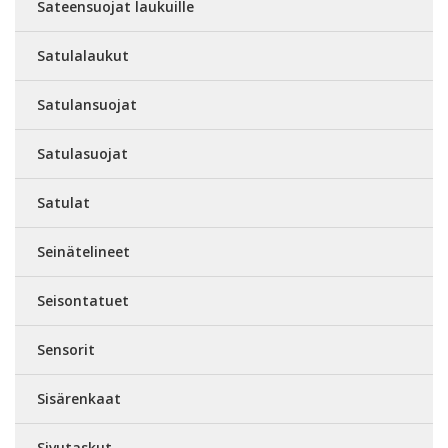
Sateensuojat laukuille
Satulalaukut
Satulansuojat
Satulasuojat
Satulat
Seinätelineet
Seisontatuet
Sensorit
Sisärenkaat
Sivutaskut