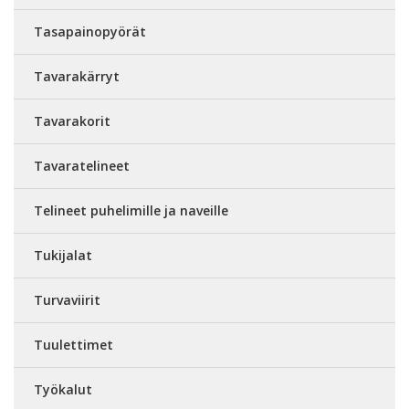
Tasapainopyörät
Tavarakärryt
Tavarakorit
Tavaratelineet
Telineet puhelimille ja naveille
Tukijalat
Turvaviirit
Tuulettimet
Työkalut