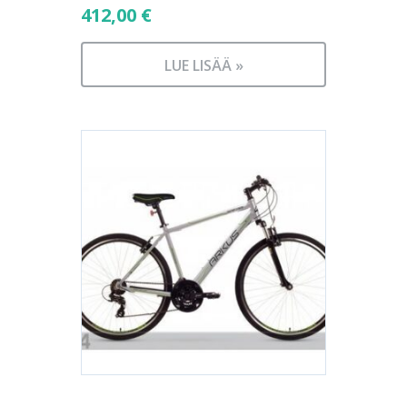
412,00
€
LUE LISÄÄ »