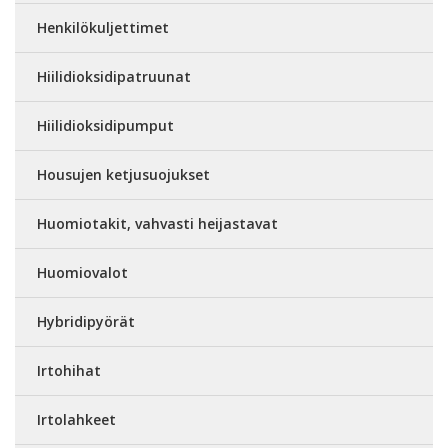
Henkilökuljettimet
Hiilidioksidipatruunat
Hiilidioksidipumput
Housujen ketjusuojukset
Huomiotakit, vahvasti heijastavat
Huomiovalot
Hybridipyörät
Irtohihat
Irtolahkeet