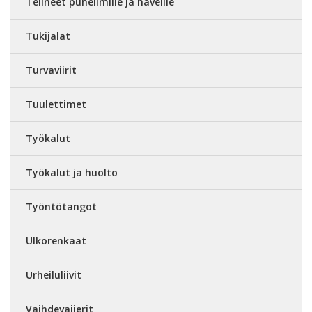
Telineet puhelimille ja naveille
Tukijalat
Turvaviirit
Tuulettimet
Työkalut
Työkalut ja huolto
Työntötangot
Ulkorenkaat
Urheiluliivit
Vaihdevaijerit