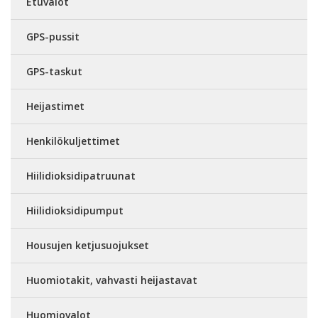
Etuvalot
GPS-pussit
GPS-taskut
Heijastimet
Henkilökuljettimet
Hiilidioksidipatruunat
Hiilidioksidipumput
Housujen ketjusuojukset
Huomiotakit, vahvasti heijastavat
Huomiovalot