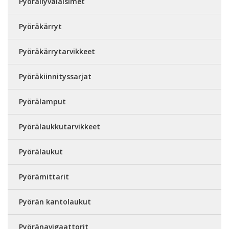
Pyöräilyvalaisimet
Pyöräkärryt
Pyöräkärrytarvikkeet
Pyöräkiinnityssarjat
Pyörälamput
Pyörälaukkutarvikkeet
Pyörälaukut
Pyörämittarit
Pyörän kantolaukut
Pyöränavigaattorit