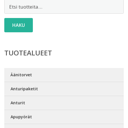
Etsi:
HAKU
TUOTEALUEET
Äänitorvet
Anturipaketit
Anturit
Apupyörät