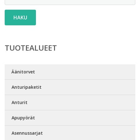
HAKU
TUOTEALUEET
Äänitorvet
Anturipaketit
Anturit
Apupyörät
Asennussarjat