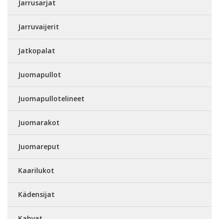
Jarrusarjat
Jarruvaijerit
Jatkopalat
Juomapullot
Juomapullotelineet
Juomarakot
Juomareput
Kaarilukot
Kädensijat
Kahvat