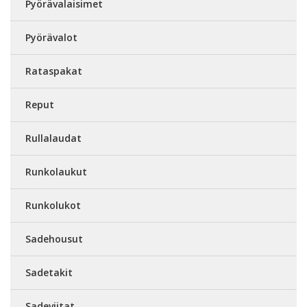
Pyörävalaisimet
Pyörävalot
Rataspakat
Reput
Rullalaudat
Runkolaukut
Runkolukot
Sadehousut
Sadetakit
Sadeviitat