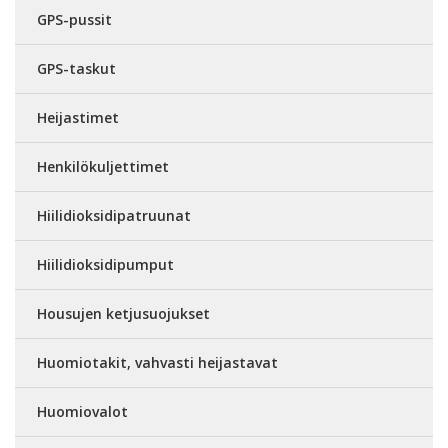
GPS-pussit
GPS-taskut
Heijastimet
Henkilökuljettimet
Hiilidioksidipatruunat
Hiilidioksidipumput
Housujen ketjusuojukset
Huomiotakit, vahvasti heijastavat
Huomiovalot