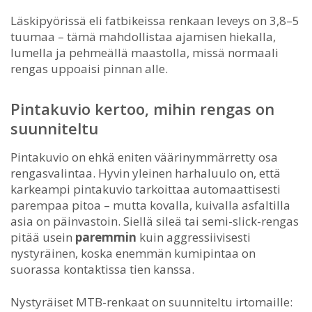
Läskipyörissä eli fatbikeissa renkaan leveys on 3,8–5
tuumaa – tämä mahdollistaa ajamisen hiekalla,
lumella ja pehmeällä maastolla, missä normaali
rengas uppoaisi pinnan alle.
Pintakuvio kertoo, mihin rengas on
suunniteltu
Pintakuvio on ehkä eniten väärinymmärretty osa
rengasvalintaa. Hyvin yleinen harhaluulo on, että
karkeampi pintakuvio tarkoittaa automaattisesti
parempaa pitoa – mutta kovalla, kuivalla asfaltilla
asia on päinvastoin. Siellä sileä tai semi-slick-rengas
pitää usein
paremmin
kuin aggressiivisesti
nystyräinen, koska enemmän kumipintaa on
suorassa kontaktissa tien kanssa.
Nystyräiset MTB-renkaat on suunniteltu irtomaille: