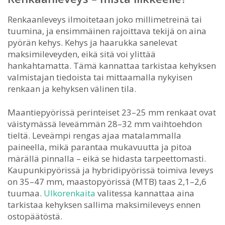
Renkaanleveys ilmoitetaan joko millimetreinä tai
tuumina, ja ensimmäinen rajoittava tekijä on aina
pyörän kehys. Kehys ja haarukka sanelevat
maksimileveyden, eikä sitä voi ylittää
hankahtamatta. Tämä kannattaa tarkistaa kehyksen
valmistajan tiedoista tai mittaamalla nykyisen
renkaan ja kehyksen välinen tila.
Maantiepyörissä perinteiset 23–25 mm renkaat ovat
väistymässä leveämmän 28–32 mm vaihtoehdon
tieltä. Leveämpi rengas ajaa matalammalla
paineella, mikä parantaa mukavuutta ja pitoa
märällä pinnalla – eikä se hidasta tarpeettomasti.
Kaupunkipyörissä ja hybridipyörissä toimiva leveys
on 35–47 mm, maastopyörissä (MTB) taas 2,1–2,6
tuumaa.
Ulkorenkaita
valitessa kannattaa aina
tarkistaa kehyksen sallima maksimileveys ennen
ostopäätöstä.