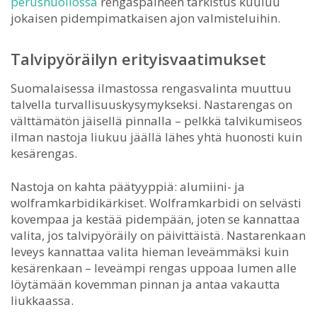
perushuollossa
rengaspaineen tarkistus kuuluu
jokaisen pidempimatkaisen ajon valmisteluihin.
Talvipyöräilyn erityisvaatimukset
Suomalaisessa ilmastossa rengasvalinta muuttuu
talvella turvallisuuskysymykseksi. Nastarengas on
välttämätön jäisellä pinnalla – pelkkä talvikumiseos
ilman nastoja liukuu jäällä lähes yhtä huonosti kuin
kesärengas.
Nastoja on kahta päätyyppiä: alumiini- ja
wolframkarbidikärkiset. Wolframkarbidi on selvästi
kovempaa ja kestää pidempään, joten se kannattaa
valita, jos talvipyöräily on päivittäistä. Nastarenkaan
leveys kannattaa valita hieman leveämmäksi kuin
kesärenkaan – leveämpi rengas uppoaa lumen alle
löytämään kovemman pinnan ja antaa vakautta
liukkaassa.