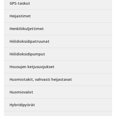
GPS-taskut
Heijastimet
Henkilökuljettimet
Hiilidioksidipatruunat
Hiilidioksidipumput
Housujen ketjusuojukset
Huomiotakit, vahvasti heijastavat
Huomiovalot
Hybridipyörät