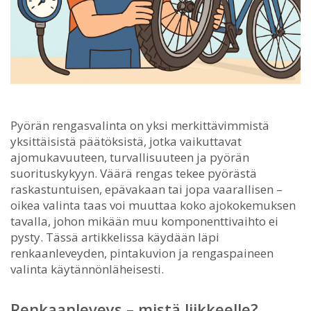
Pyörän rengasvalinta on yksi merkittävimmistä
yksittäisistä päätöksistä, jotka vaikuttavat
ajomukavuuteen, turvallisuuteen ja pyörän
suorituskykyyn.
Väärä rengas tekee pyörästä
raskastuntuisen, epävakaan tai jopa vaarallisen –
oikea valinta taas voi muuttaa koko ajokokemuksen
tavalla, johon mikään muu komponenttivaihto ei
pysty. Tässä artikkelissa käydään läpi
renkaanleveyden, pintakuvion ja rengaspaineen
valinta käytännönläheisesti.
Renkaanleveys – mistä liikkeelle?