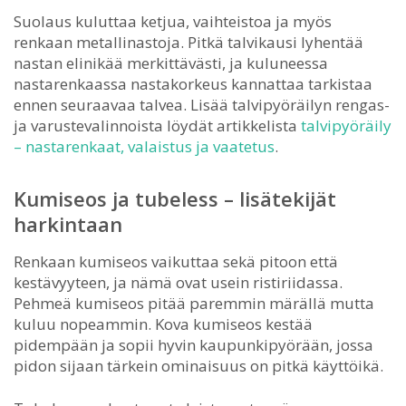
Suolaus kuluttaa ketjua, vaihteistoa ja myös
renkaan metallinastoja. Pitkä talvikausi lyhentää
nastan elinikää merkittävästi, ja kuluneessa
nastarenkaassa nastakorkeus kannattaa tarkistaa
ennen seuraavaa talvea. Lisää talvipyöräilyn rengas-
ja varustevalinnoista löydät artikkelista
talvipyöräily
– nastarenkaat, valaistus ja vaatetus
.
Kumiseos ja tubeless – lisätekijät
harkintaan
Renkaan kumiseos vaikuttaa sekä pitoon että
kestävyyteen, ja nämä ovat usein ristiriidassa.
Pehmeä kumiseos pitää paremmin märällä mutta
kuluu nopeammin. Kova kumiseos kestää
pidempään ja sopii hyvin kaupunkipyörään, jossa
pidon sijaan tärkein ominaisuus on pitkä käyttöikä.