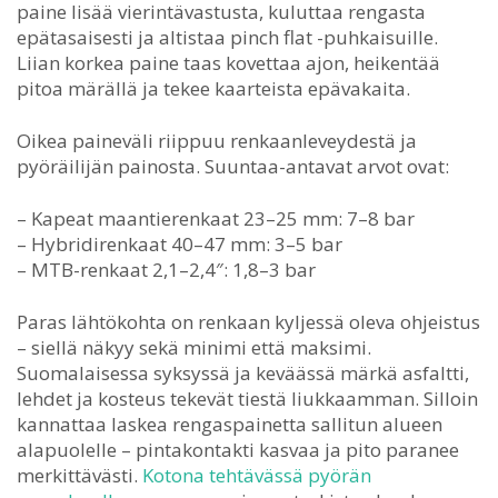
paine lisää vierintävastusta, kuluttaa rengasta
epätasaisesti ja altistaa pinch flat -puhkaisuille.
Liian korkea paine taas kovettaa ajon, heikentää
pitoa märällä ja tekee kaarteista epävakaita.
Oikea paineväli riippuu renkaanleveydestä ja
pyöräilijän painosta. Suuntaa-antavat arvot ovat:
– Kapeat maantierenkaat 23–25 mm: 7–8 bar
– Hybridirenkaat 40–47 mm: 3–5 bar
– MTB-renkaat 2,1–2,4″: 1,8–3 bar
Paras lähtökohta on renkaan kyljessä oleva ohjeistus
– siellä näkyy sekä minimi että maksimi.
Suomalaisessa syksyssä ja keväässä märkä asfaltti,
lehdet ja kosteus tekevät tiestä liukkaamman. Silloin
kannattaa laskea rengaspainetta sallitun alueen
alapuolelle – pintakontakti kasvaa ja pito paranee
merkittävästi.
Kotona tehtävässä pyörän