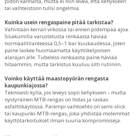
pidon kannalta, mutta ei niin leveä, että kehykseen
tai vaihteistoon tulisi ongelmia.
Kuinka usein rengaspaine pitää tarkistaa?
Vähintään kerran viikossa tai ennen pidempää ajoa.
Sisäkumilla varustetusta renkaasta häviää
normaalitilanteessa 0,5–1 bar kuukaudessa, joten
paine laskee huomaamatta käyttökelpoisen
alarajan alle. Tubeless-renkaasta paine häviää
hitaammin, mutta tarkistus kuuluu silti rutiiniin.
Voinko käyttää maastopyörän rengasta
kaupunkiajossa?
Teknisesti kyllä, jos leveys sopii kehykseen – mutta
nystyräinen MTB-rengas on hidas ja raskas
asfalttikäytössä. Parempi vaihtoehto on semi-slick
tai kaupunki-MTB-rengas, joka yhdistää molemmat
käyttötarkoitukset ilman suuria kompromisseja.