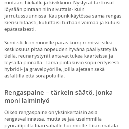
mutaan, hiekalle ja kivikkoon. Nystyrät tarttuvat
löysään pintaan niin sivuttais- kuin
jarrutussuunnissa. Kaupunkikäytössä sama rengas
kierisi hitaasti, kuluttaisi turhaan voimaa ja kuluisi
epätasaisesti.
Semi-slick on monelle paras kompromissi: sileä
keskiosuus pitää nopeuden hyvänä päällystetyllä
tiellä, reunanystyrät antavat tukea kaarteissa ja
löysällä pinnalla. Tämä pintakuvio sopii erityisesti
hybridi- ja gravelpyörille, joilla ajetaan sekä
asfaltilla että sorapoluilla.
Rengaspaine – tärkein säätö, jonka
moni laiminlyö
Oikea rengaspaine on yksinkertaisin asia
rengasvalinnassa, mutta se jää useimmilla
pyöräilijöillä liian vähälle huomiolle. Liian matala