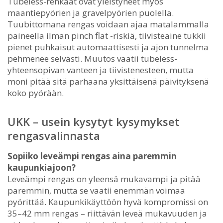
Tubeless-renkaat ovat yleistyneet myös
maantiepyörien ja gravelpyörien puolella.
Tuubittomana rengas voidaan ajaa matalammalla
paineella ilman pinch flat -riskiä, tiivisteaine tukkii
pienet puhkaisut automaattisesti ja ajon tunnelma
pehmenee selvästi. Muutos vaatii tubeless-
yhteensopivan vanteen ja tiivistenesteen, mutta
moni pitää sitä parhaana yksittäisenä päivityksenä
koko pyörään.
UKK – usein kysytyt kysymykset
rengasvalinnasta
Sopiiko leveämpi rengas aina paremmin
kaupunkiajoon?
Leveämpi rengas on yleensä mukavampi ja pitää
paremmin, mutta se vaatii enemmän voimaa
pyörittää. Kaupunkikäyttöön hyvä kompromissi on
35–42 mm rengas – riittävän leveä mukavuuden ja