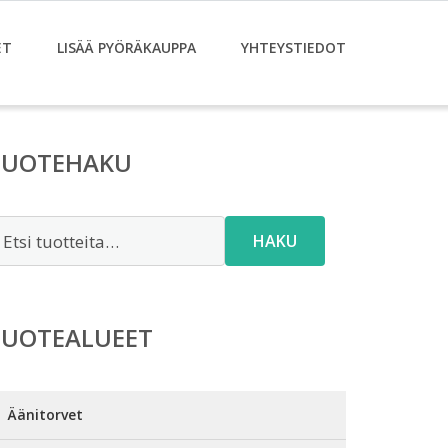
ET
LISÄÄ PYÖRÄKAUPPA
YHTEYSTIEDOT
TUOTEHAKU
tsi:
HAKU
TUOTEALUEET
Äänitorvet