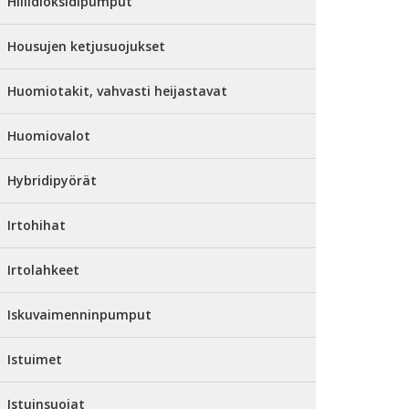
Hiilidioksidipumput
Housujen ketjusuojukset
Huomiotakit, vahvasti heijastavat
Huomiovalot
Hybridipyörät
Irtohihat
Irtolahkeet
Iskuvaimenninpumput
Istuimet
Istuinsuojat