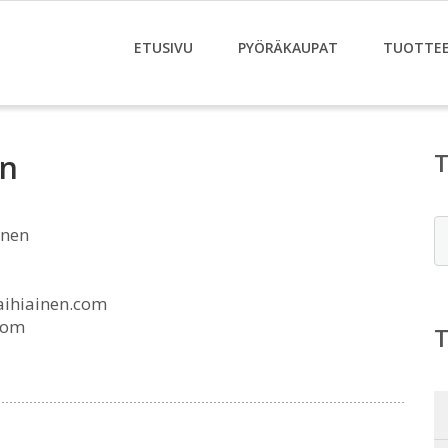
ETUSIVU
PYÖRÄKAUPAT
TUOTTE
en
E
inen
ihiainen.com
com