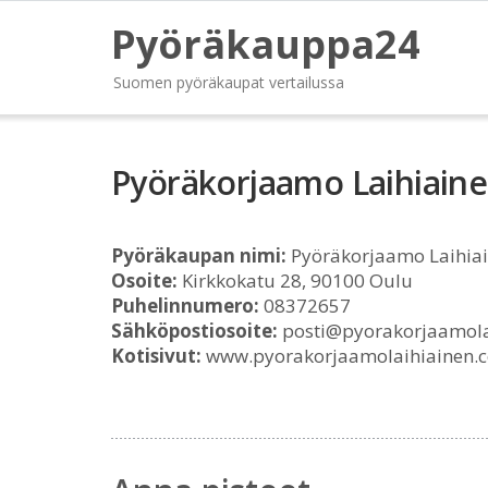
Pyöräkauppa24
Suomen pyöräkaupat vertailussa
Pyöräkorjaamo Laihiain
Pyöräkaupan nimi:
Pyöräkorjaamo Laihia
Osoite:
Kirkkokatu 28, 90100 Oulu
Puhelinnumero:
08372657
Sähköpostiosoite:
posti@pyorakorjaamola
Kotisivut:
www.pyorakorjaamolaihiainen.