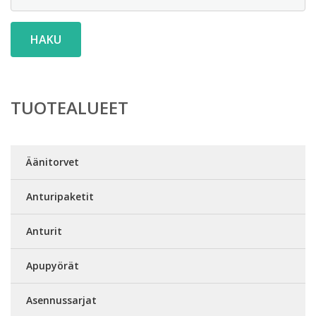
HAKU
TUOTEALUEET
Äänitorvet
Anturipaketit
Anturit
Apupyörät
Asennussarjat