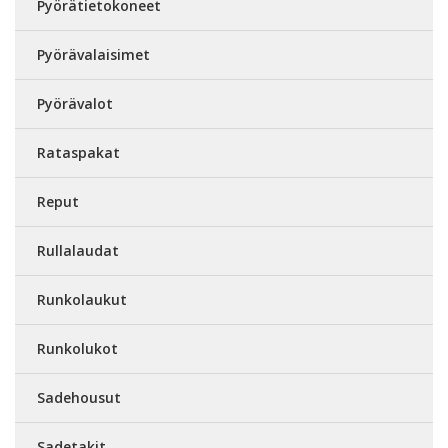
Pyörätietokoneet
Pyörävalaisimet
Pyörävalot
Rataspakat
Reput
Rullalaudat
Runkolaukut
Runkolukot
Sadehousut
Sadetakit