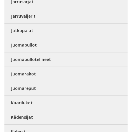
Jarrusarjat
Jarruvaijerit
Jatkopalat
Juomapullot
Juomapullotelineet
Juomarakot
Juomareput
Kaarilukot
Kädensijat
Kahvat