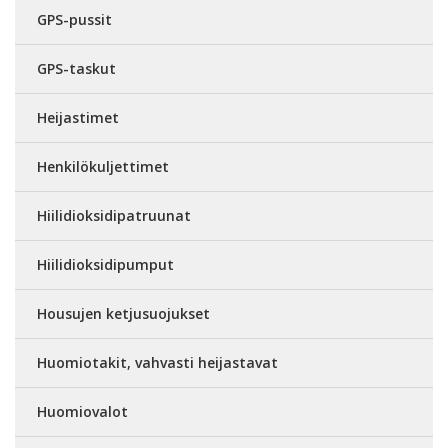
GPS-pussit
GPS-taskut
Heijastimet
Henkilökuljettimet
Hiilidioksidipatruunat
Hiilidioksidipumput
Housujen ketjusuojukset
Huomiotakit, vahvasti heijastavat
Huomiovalot