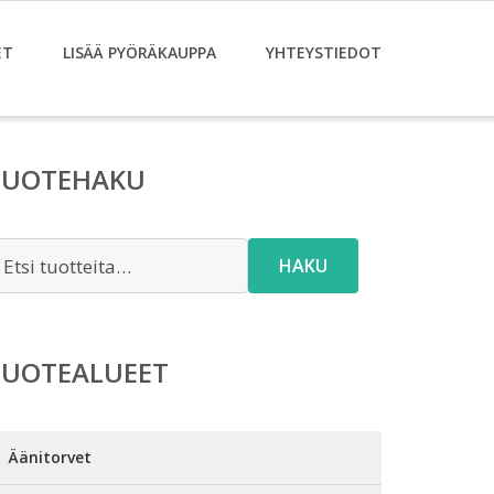
ET
LISÄÄ PYÖRÄKAUPPA
YHTEYSTIEDOT
TUOTEHAKU
tsi:
HAKU
TUOTEALUEET
Äänitorvet