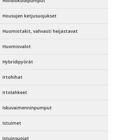
Hiilidioksidipumput
Housujen ketjusuojukset
Huomiotakit, vahvasti heijastavat
Huomiovalot
Hybridipyörät
Irtohihat
Irtolahkeet
Iskuvaimenninpumput
Istuimet
Istuinsuojat