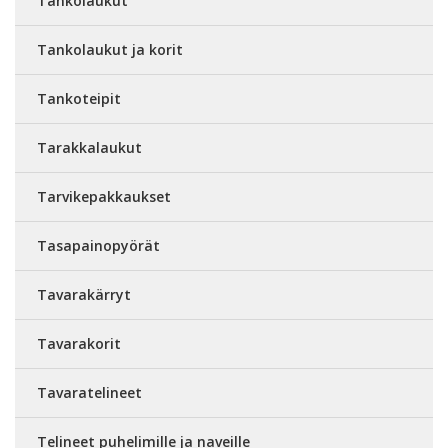
Tankolaukut
Tankolaukut ja korit
Tankoteipit
Tarakkalaukut
Tarvikepakkaukset
Tasapainopyörät
Tavarakärryt
Tavarakorit
Tavaratelineet
Telineet puhelimille ja naveille