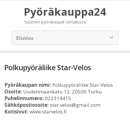
Pyöräkauppa24
Suomen pyöräkaupat vertailussa
Polkupyöräliike Star-Velos
Pyöräkaupan nimi:
Polkupyöräliike Star-Velos
Osoite:
Uudenmaankatu 12, 20500 Turku
Puhelinnumero:
022314415
Sähköpostiosoite:
star.velos@gmail.com
Kotisivut:
www.starvelos.fi