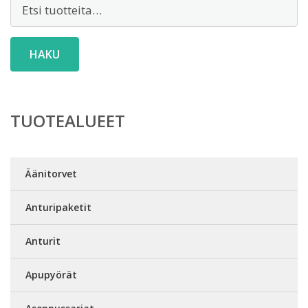
Etsi:
HAKU
TUOTEALUEET
Äänitorvet
Anturipaketit
Anturit
Apupyörät