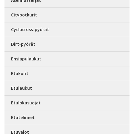
Asennussarjat
Citypotkurit
Cyclocross-pyörät
Dirt-pyörät
Ensiapulaukut
Etukorit
Etulaukut
Etulokasuojat
Etutelineet
Etuvalot