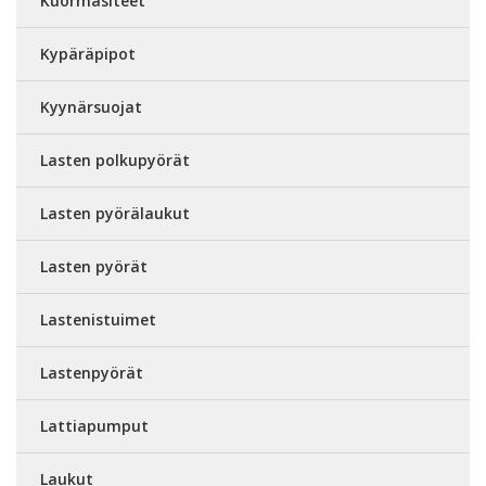
Kuormasiteet
Kypäräpipot
Kyynärsuojat
Lasten polkupyörät
Lasten pyörälaukut
Lasten pyörät
Lastenistuimet
Lastenpyörät
Lattiapumput
Laukut