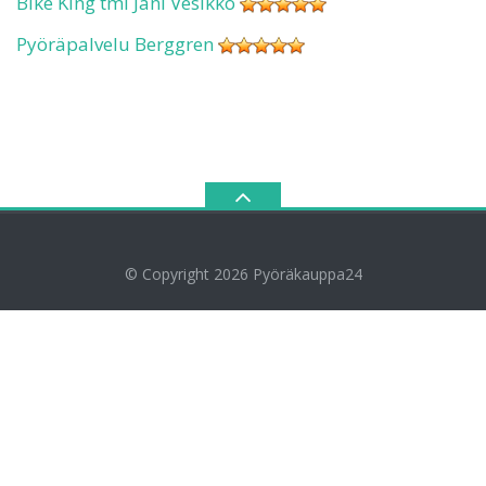
Bike King tmi Jani Vesikko
Pyöräpalvelu Berggren
© Copyright 2026
Pyöräkauppa24