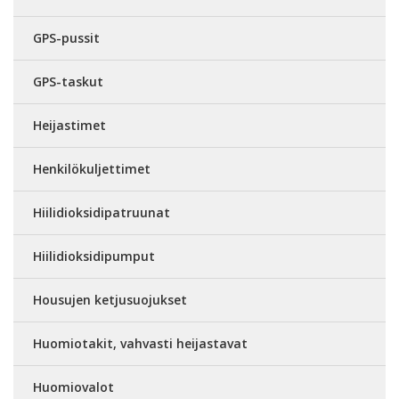
GPS-pussit
GPS-taskut
Heijastimet
Henkilökuljettimet
Hiilidioksidipatruunat
Hiilidioksidipumput
Housujen ketjusuojukset
Huomiotakit, vahvasti heijastavat
Huomiovalot