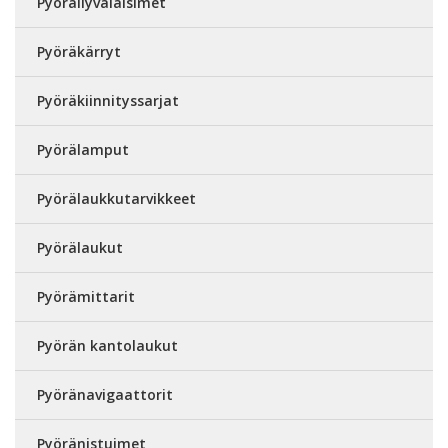
Pyöräilyvalaisimet
Pyöräkärryt
Pyöräkiinnityssarjat
Pyörälamput
Pyörälaukkutarvikkeet
Pyörälaukut
Pyörämittarit
Pyörän kantolaukut
Pyöränavigaattorit
Pyöränistuimet