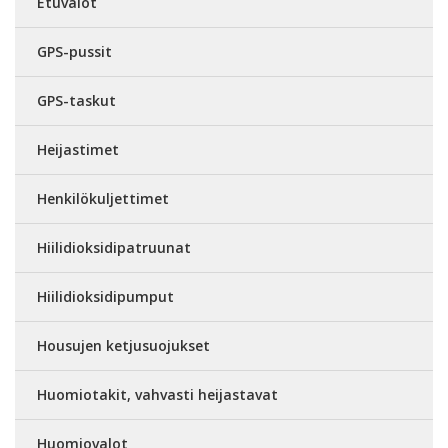
Etuvalot
GPS-pussit
GPS-taskut
Heijastimet
Henkilökuljettimet
Hiilidioksidipatruunat
Hiilidioksidipumput
Housujen ketjusuojukset
Huomiotakit, vahvasti heijastavat
Huomiovalot