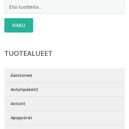
Etsi:
HAKU
TUOTEALUEET
Äänitorvet
Anturipaketit
Anturit
Apupyörät