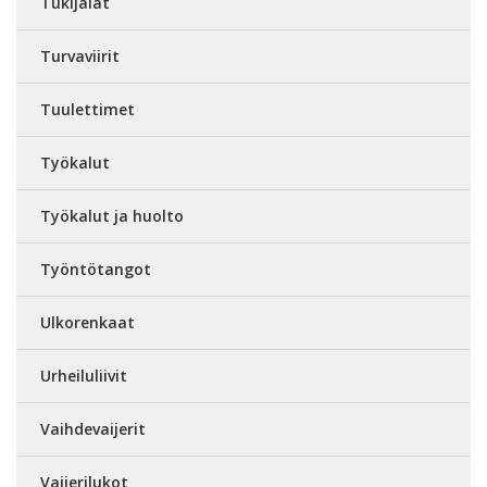
Tukijalat
Turvaviirit
Tuulettimet
Työkalut
Työkalut ja huolto
Työntötangot
Ulkorenkaat
Urheiluliivit
Vaihdevaijerit
Vaijerilukot