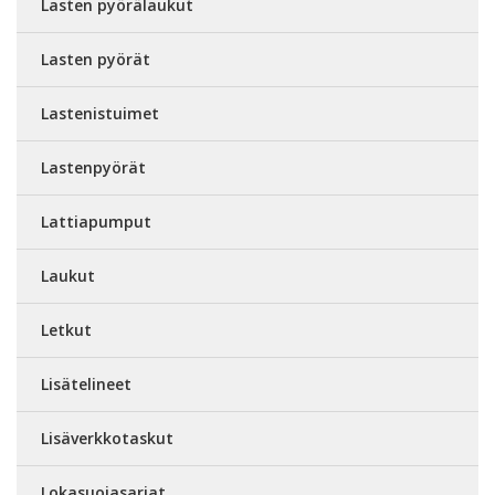
Lasten pyörälaukut
Lasten pyörät
Lastenistuimet
Lastenpyörät
Lattiapumput
Laukut
Letkut
Lisätelineet
Lisäverkkotaskut
Lokasuojasarjat