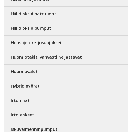
Hiilidioksidipatruunat
Hiilidioksidipumput
Housujen ketjusuojukset
Huomiotakit, vahvasti heijastavat
Huomiovalot
Hybridipyörät
Irtohihat
Irtolahkeet
Iskuvaimenninpumput