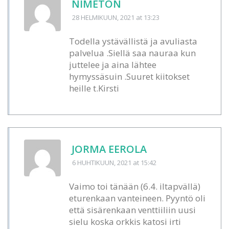
NIMETÖN
28 HELMIKUUN, 2021
at 13:23
Todella ystävällistä ja avuliasta
palvelua .Siellä saa nauraa kun
juttelee ja aina lähtee
hymyssäsuin .Suuret kiitokset
heille t.Kirsti
JORMA EEROLA
6 HUHTIKUUN, 2021
at 15:42
Vaimo toi tänään (6.4. iltapvällä)
eturenkaan vanteineen. Pyyntö oli
että sisärenkaan venttiiliin uusi
sielu koska orkkis katosi irti