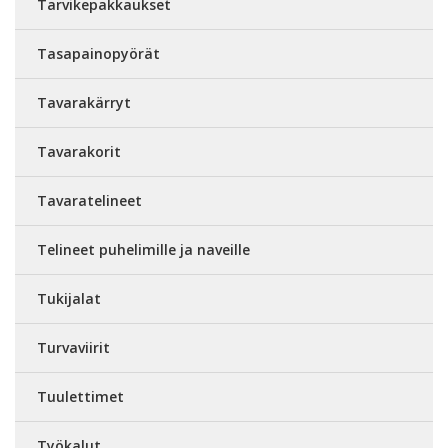
Tarvikepakkaukset
Tasapainopyörät
Tavarakärryt
Tavarakorit
Tavaratelineet
Telineet puhelimille ja naveille
Tukijalat
Turvaviirit
Tuulettimet
Työkalut