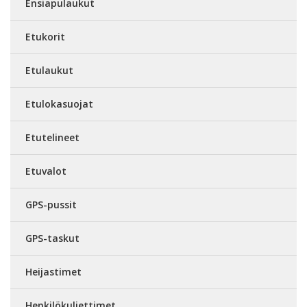
Ensiapulaukut
Etukorit
Etulaukut
Etulokasuojat
Etutelineet
Etuvalot
GPS-pussit
GPS-taskut
Heijastimet
Henkilökuljettimet