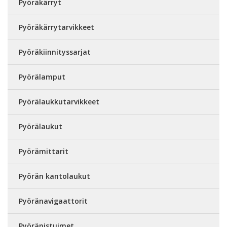
Pyöräkärryt
Pyöräkärrytarvikkeet
Pyöräkiinnityssarjat
Pyörälamput
Pyörälaukkutarvikkeet
Pyörälaukut
Pyörämittarit
Pyörän kantolaukut
Pyöränavigaattorit
Pyöränistuimet