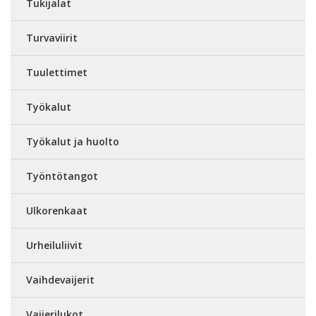
Tukijalat
Turvaviirit
Tuulettimet
Työkalut
Työkalut ja huolto
Työntötangot
Ulkorenkaat
Urheiluliivit
Vaihdevaijerit
Vaijerilukot