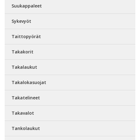
Suukappaleet
Sykevyöt
Taittopyörät
Takakorit
Takalaukut
Takalokasuojat
Takatelineet
Takavalot
Tankolaukut