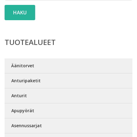
HAKU
TUOTEALUEET
Äänitorvet
Anturipaketit
Anturit
Apupyörät
Asennussarjat