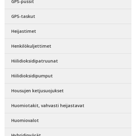
GPS-pussit
GPS-taskut
Heijastimet
Henkilökuljettimet
Hiilidioksidipatruunat
Hiilidioksidipumput
Housujen ketjusuojukset
Huomiotakit, vahvasti heijastavat
Huomiovalot
Hybridipyörät