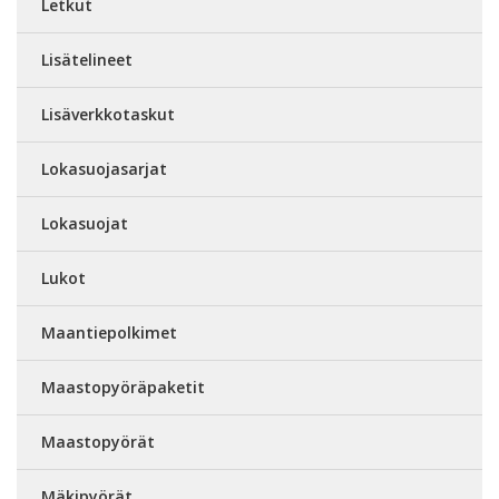
Letkut
Lisätelineet
Lisäverkkotaskut
Lokasuojasarjat
Lokasuojat
Lukot
Maantiepolkimet
Maastopyöräpaketit
Maastopyörät
Mäkipyörät