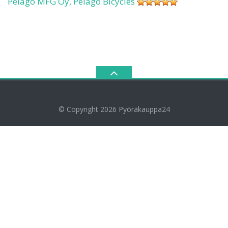
Pelago MFG Oy, Pelago Bicycles
© Copyright 2026
Pyöräkauppa24