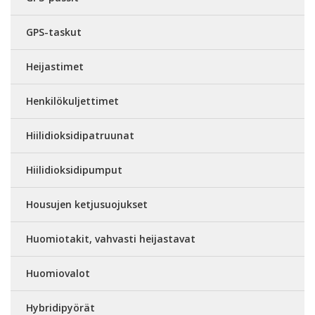
GPS-taskut
Heijastimet
Henkilökuljettimet
Hiilidioksidipatruunat
Hiilidioksidipumput
Housujen ketjusuojukset
Huomiotakit, vahvasti heijastavat
Huomiovalot
Hybridipyörät