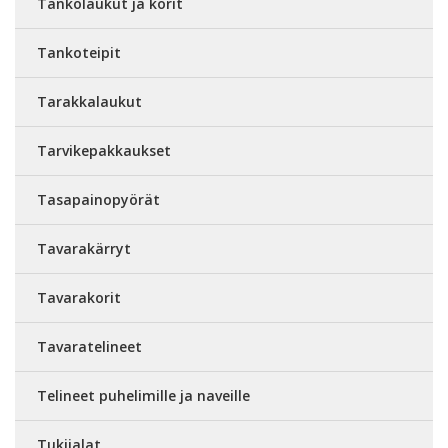
Tankolaukut ja korit
Tankoteipit
Tarakkalaukut
Tarvikepakkaukset
Tasapainopyörät
Tavarakärryt
Tavarakorit
Tavaratelineet
Telineet puhelimille ja naveille
Tukijalat