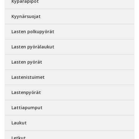
Kypäräpipot
Kyynärsuojat
Lasten polkupyörät
Lasten pyörälaukut
Lasten pyörät
Lastenistuimet
Lastenpyörät
Lattiapumput
Laukut
Letkut