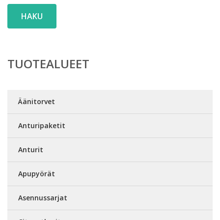
HAKU
TUOTEALUEET
Äänitorvet
Anturipaketit
Anturit
Apupyörät
Asennussarjat