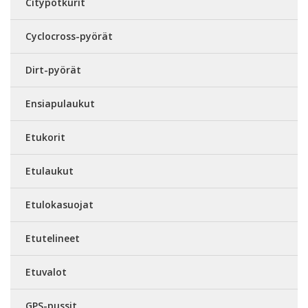
Citypotkurit
Cyclocross-pyörät
Dirt-pyörät
Ensiapulaukut
Etukorit
Etulaukut
Etulokasuojat
Etutelineet
Etuvalot
GPS-pussit