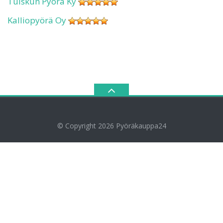
Tuiskun Pyörä Ky
Kalliopyörä Oy
© Copyright 2026
Pyöräkauppa24