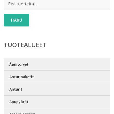
Etsi:
HAKU
TUOTEALUEET
Äänitorvet
Anturipaketit
Anturit
Apupyörät