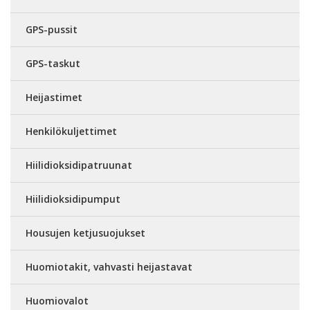
GPS-pussit
GPS-taskut
Heijastimet
Henkilökuljettimet
Hiilidioksidipatruunat
Hiilidioksidipumput
Housujen ketjusuojukset
Huomiotakit, vahvasti heijastavat
Huomiovalot