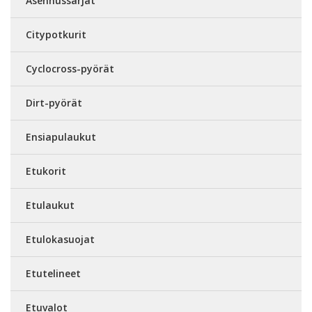
Asennussarjat
Citypotkurit
Cyclocross-pyörät
Dirt-pyörät
Ensiapulaukut
Etukorit
Etulaukut
Etulokasuojat
Etutelineet
Etuvalot