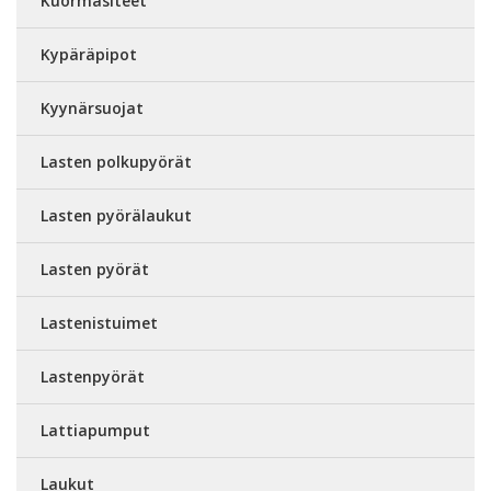
Kuormasiteet
Kypäräpipot
Kyynärsuojat
Lasten polkupyörät
Lasten pyörälaukut
Lasten pyörät
Lastenistuimet
Lastenpyörät
Lattiapumput
Laukut