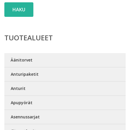
HAKU
TUOTEALUEET
Äänitorvet
Anturipaketit
Anturit
Apupyörät
Asennussarjat