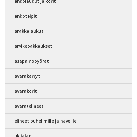
Tankolaukut ja korit
Tankoteipit
Tarakkalaukut
Tarvikepakkaukset
Tasapainopyörät
Tavarakärryt
Tavarakorit
Tavaratelineet
Telineet puhelimille ja naveille
Tukijalat