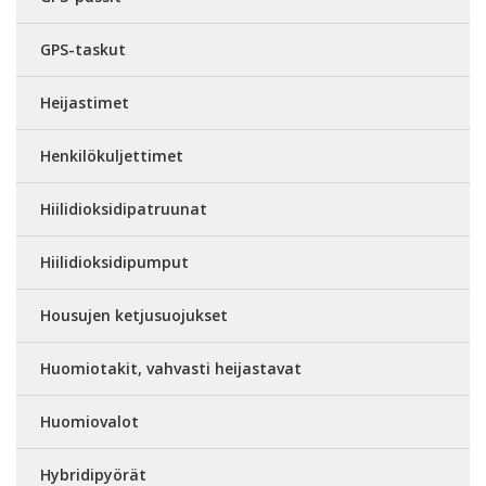
GPS-taskut
Heijastimet
Henkilökuljettimet
Hiilidioksidipatruunat
Hiilidioksidipumput
Housujen ketjusuojukset
Huomiotakit, vahvasti heijastavat
Huomiovalot
Hybridipyörät