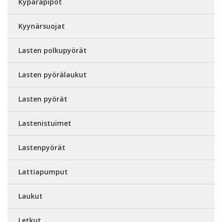
Kypäräpipot
Kyynärsuojat
Lasten polkupyörät
Lasten pyörälaukut
Lasten pyörät
Lastenistuimet
Lastenpyörät
Lattiapumput
Laukut
Letkut