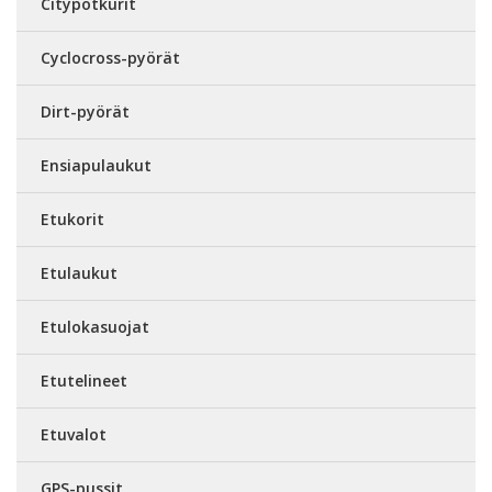
Citypotkurit
Cyclocross-pyörät
Dirt-pyörät
Ensiapulaukut
Etukorit
Etulaukut
Etulokasuojat
Etutelineet
Etuvalot
GPS-pussit