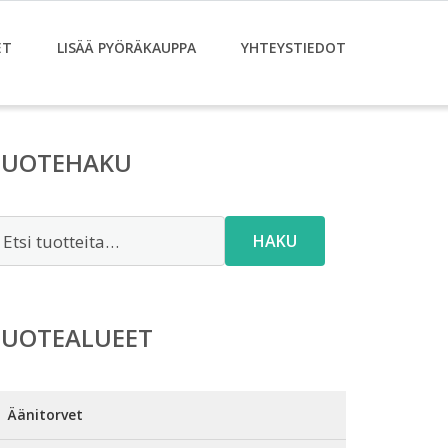
ET
LISÄÄ PYÖRÄKAUPPA
YHTEYSTIEDOT
TUOTEHAKU
tsi:
HAKU
TUOTEALUEET
Äänitorvet