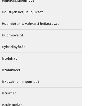
Hiilidioksidipumput
Housujen ketjusuojukset
Huomiotakit, vahvasti heijastavat
Huomiovalot
Hybridipyörät
Irtohihat
Irtolahkeet
Iskuvaimenninpumput
Istuimet
Istuinsuojat