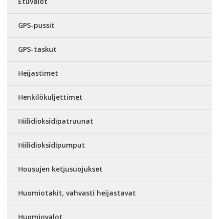
Etuvalot
GPS-pussit
GPS-taskut
Heijastimet
Henkilökuljettimet
Hiilidioksidipatruunat
Hiilidioksidipumput
Housujen ketjusuojukset
Huomiotakit, vahvasti heijastavat
Huomiovalot