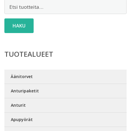
Etsi:
HAKU
TUOTEALUEET
Äänitorvet
Anturipaketit
Anturit
Apupyörät