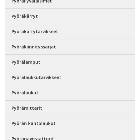
Pyöräilyvalaisimet
Pyöräkärryt
Pyöräkärrytarvikkeet
Pyöräkiinnityssarjat
Pyörälamput
Pyörälaukkutarvikkeet
Pyörälaukut
Pyörämittarit
Pyörän kantolaukut
Pyöränavigaattorit