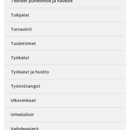
Telineet puhelimille ja naveille
Tukijalat
Turvaviirit
Tuulettimet
Työkalut
Työkalut ja huolto
Työntötangot
Ulkorenkaat
Urheiluliivit
Vaihdevaijerit